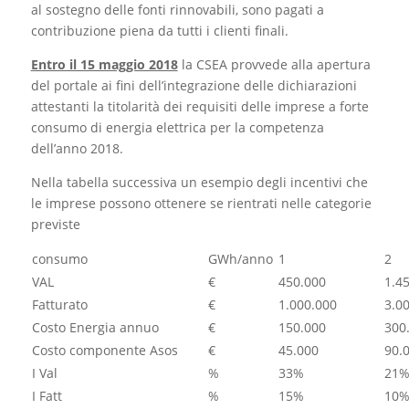
al sostegno delle fonti rinnovabili, sono pagati a
contribuzione piena da tutti i clienti finali.
Entro il 15 maggio 2018
la CSEA provvede alla apertura
del portale ai fini dell’integrazione delle dichiarazioni
attestanti la titolarità dei requisiti delle imprese a forte
consumo di energia elettrica per la competenza
dell’anno 2018.
Nella tabella successiva un esempio degli incentivi che
le imprese possono ottenere se rientrati nelle categorie
previste
consumo
GWh/anno
1
2
VAL
€
450.000
1.4
Fatturato
€
1.000.000
3.0
Costo Energia annuo
€
150.000
300
Costo componente Asos
€
45.000
90.
I Val
%
33%
21
I Fatt
%
15%
10