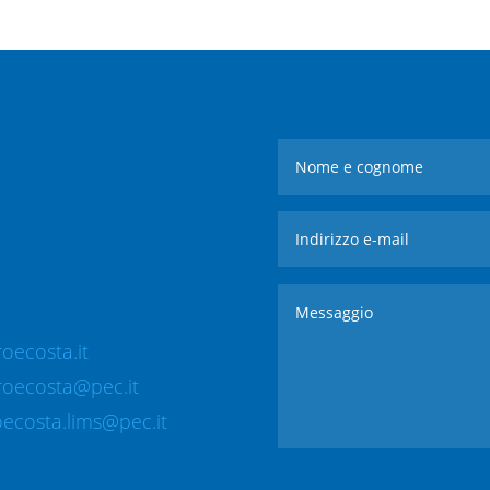
oecosta.it
roecosta@pec.it
ecosta.lims@pec.it