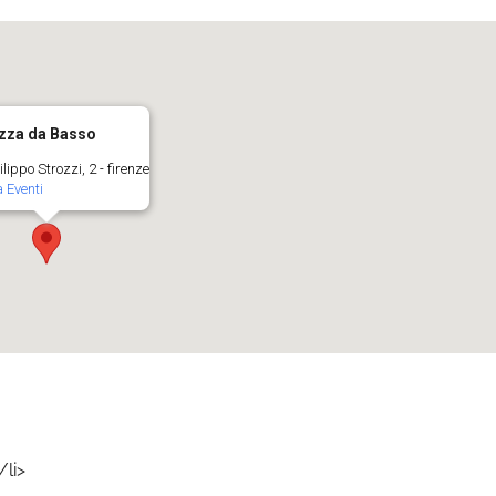
zza da Basso
ilippo Strozzi, 2 - firenze
 Eventi
/li>