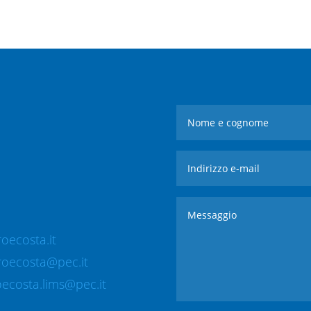
oecosta.it
roecosta@pec.it
ecosta.lims@pec.it