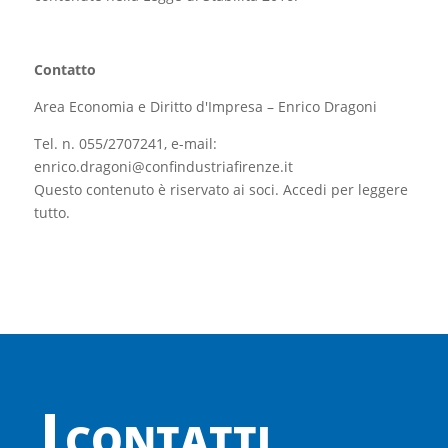
Contatto
Area Economia e Diritto d'Impresa – Enrico Dragoni
Tel. n. 055/2707241, e-mail:
enrico.dragoni@confindustriafirenze.it
Questo contenuto è riservato ai soci. Accedi per leggere
tutto.
CONTATTI