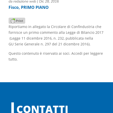
da
redazione web
|
Dic 28, 2016
Fisco
,
PRIMO PIANO
Riportiamo in allegato la Circolare di Confindustria che
fornisce un primo commento alla Legge di Bilancio 2017
(Legge 11 dicembre 2016, n. 232, pubblicata nella
GU Serie Generale n. 297 del 21 dicembre 2016).
Questo contenuto è riservato ai soci. Accedi per leggere
tutto.
CONTATTI