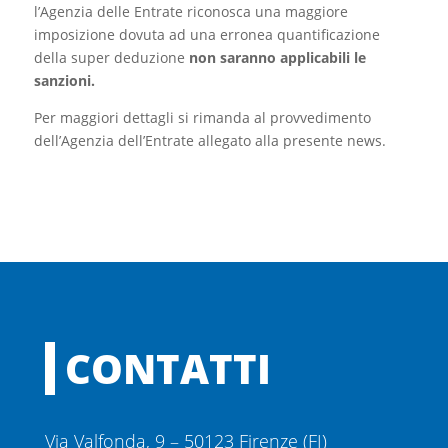
l’Agenzia delle Entrate riconosca una maggiore
imposizione dovuta ad una erronea quantificazione
della super deduzione
non saranno applicabili le
sanzioni.
Per maggiori dettagli si rimanda al provvedimento
dell’Agenzia dell’Entrate allegato alla presente news.
CONTATTI
Via Valfonda, 9 – 50123 Firenze (FI)