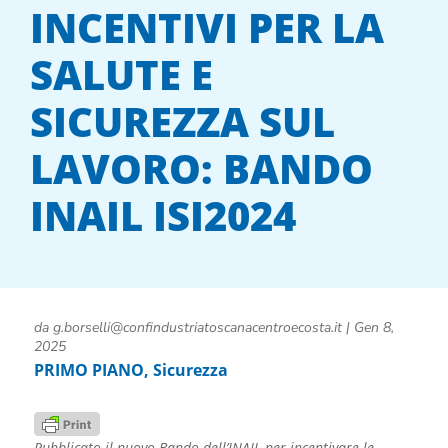
INCENTIVI PER LA
SALUTE E
SICUREZZA SUL
LAVORO: BANDO
INAIL ISI2024
da
g.borselli@confindustriatoscanacentroecosta.it
|
Gen 8,
2025
PRIMO PIANO
,
Sicurezza
Pubblicato il nuovo Bando dell’INAIL per incentivare le