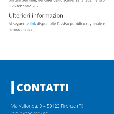
portale dell’Inail, nel calendario scadenze ISI 2024, entro
il 26 febbraio 2025.
Ulteriori informazioni
Al seguente
link
disponibile l’avviso pubblico regionale e
la modulistica.
CONTATTI
Via Valfonda, 9 – 50123 Firenze (FI)
C.F. 94330650485