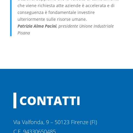
che viene richiesta atte aziende è accelerata e di
conseguenza è fondamentale investire
ulteriormente sulle risorse umane.
Patrizia Alma Pacini
,
presidente Unione Industriale
Pisana
CONTATTI
Via Valfonda, 9 – 50123 Firenze (FI)
C.F. 94330650485