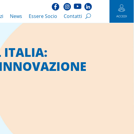
zi
News
Essere Socio
Contatti
ITALIA:
 INNOVAZIONE