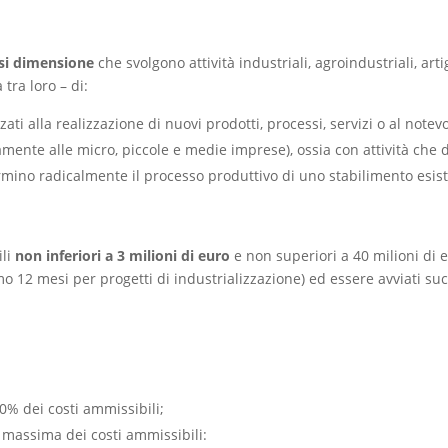
asi dimensione
che svolgono attività industriali, agroindustriali, artig
tra loro – di:
zati alla realizzazione di nuovi prodotti, processi, servizi o al note
tamente alle micro, piccole e medie imprese), ossia con attività che
rmino radicalmente il processo produttivo di uno stabilimento esis
ili
non inferiori a 3 milioni di euro
e non superiori a 40 milioni di eu
 12 mesi per progetti di industrializzazione) ed essere avviati s
:
70% dei costi ammissibili;
 massima dei costi ammissibili: