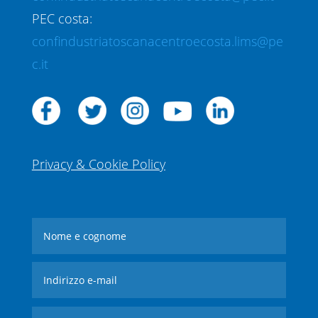
PEC costa:
confindustriatoscanacentroecosta.lims@pe
c.it
Privacy & Cookie Policy