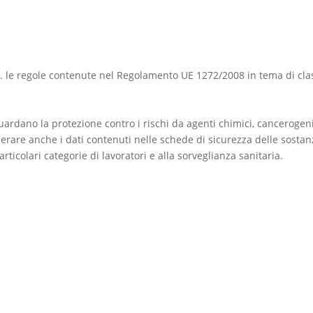
.i. le regole contenute nel Regolamento UE 1272/2008 in tema di clas
guardano la protezione contro i rischi da agenti chimici, cancerogen
derare anche i dati contenuti nelle schede di sicurezza delle sosta
particolari categorie di lavoratori e alla sorveglianza sanitaria.