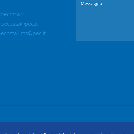
oecosta.it
roecosta@pec.it
ecosta.lims@pec.it