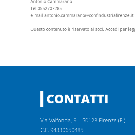
Antonio Cammarano
Tel.0552707285
e-mail antonio.cammarano@confindustriafirenze.it
Questo contenuto è riservato ai soci. Accedi per leg
CONTATTI
Via Valfonda, 9 – 50123 Firenze (FI)
C.F. 94330650485