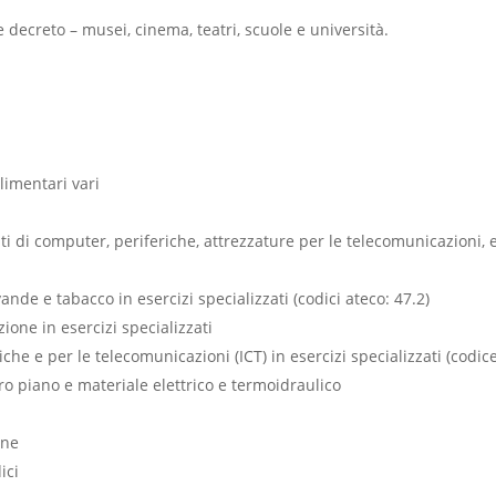
 decreto – musei, cinema, teatri, scuole e università.
alimentari vari
ti di computer, periferiche, attrezzature per le telecomunicazioni, 
nde e tabacco in esercizi specializzati (codici ateco: 47.2)
one in esercizi specializzati
e e per le telecomunicazioni (ICT) in esercizi specializzati (codice
ro piano e materiale elettrico e termoidraulico
i
one
ici