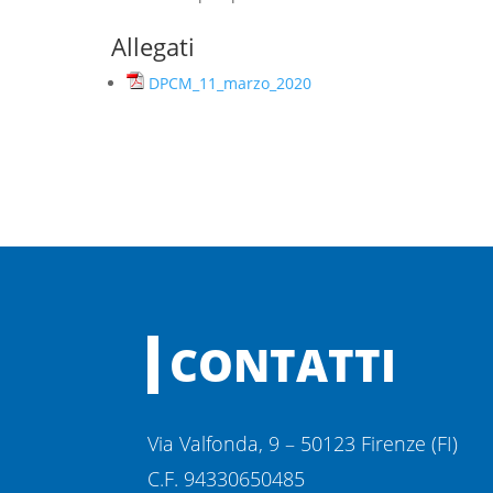
Allegati
DPCM_11_marzo_2020
CONTATTI
Via Valfonda, 9 – 50123 Firenze (FI)
C.F. 94330650485