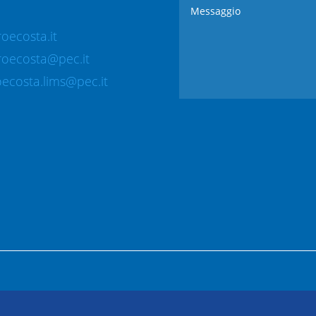
oecosta.it
roecosta@pec.it
ecosta.lims@pec.it