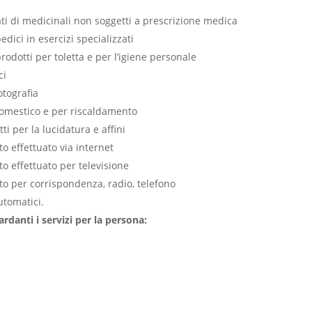
zati di medicinali non soggetti a prescrizione medica
dici in esercizi specializzati
rodotti per toletta e per l’igiene personale
ci
otografia
domestico e per riscaldamento
ti per la lucidatura e affini
o effettuato via internet
to effettuato per televisione
to per corrispondenza, radio, telefono
utomatici.
rdanti i servizi per la persona: