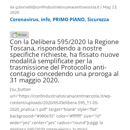
da
g.borselli@confindustriatoscanacentroecosta.it
|
Mag 13,
2020
Coronavirus
,
info
,
PRIMO PIANO
,
Sicurezza
Con la Delibera 595/2020 la Regione
Toscana, rispondendo a nostre
specifiche richieste, ha fissato nuove
modalità semplificate per la
trasmissione del Protocollo anti-
contagio concedendo una proroga al
31 maggio 2020.
[su_button
url=”https://confindustriatoscanacentroecosta.it/wp-
content/uploads/2020/05/Delibera-595_11-05-
2020_pratica-1.pdf” target=”blank” style=”flat”
background=”#980e35″ color=”#ffffff” size=”10″
wide=”yes” center=”yes” radius=”round”]Leggi la
delibera 595/2020 integrale[/su_button]