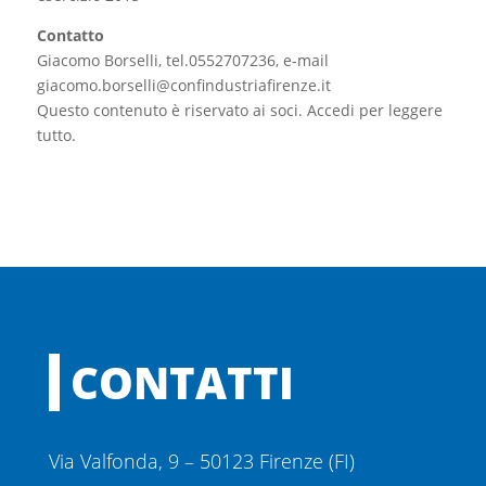
Contatto
Giacomo Borselli, tel.0552707236, e-mail
giacomo.borselli@confindustriafirenze.it
Questo contenuto è riservato ai soci. Accedi per leggere
tutto.
CONTATTI
Via Valfonda, 9 – 50123 Firenze (FI)