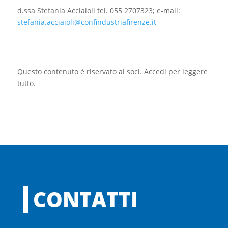
d.ssa Stefania Acciaioli tel. 055 2707323; e-mail:
stefania.acciaioli@confindustriafirenze.it
Questo contenuto è riservato ai soci. Accedi per leggere
tutto.
CONTATTI