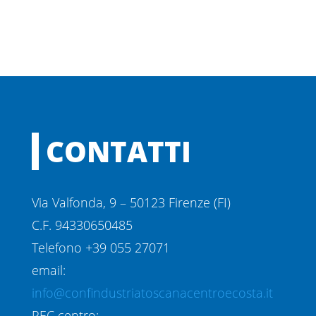
CONTATTI
Via Valfonda, 9 – 50123 Firenze (FI)
C.F. 94330650485
Telefono +39 055 27071
email:
info@confindustriatoscanacentroecosta.it
PEC centro: