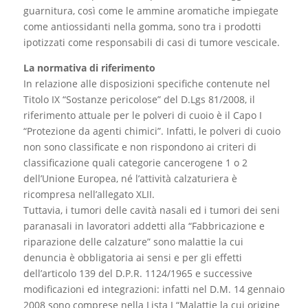
guarnitura, così come le ammine aromatiche impiegate
come antiossidanti nella gomma, sono tra i prodotti
ipotizzati come responsabili di casi di tumore vescicale.
La normativa di riferimento
In relazione alle disposizioni specifiche contenute nel
Titolo IX “Sostanze pericolose” del D.Lgs 81/2008, il
riferimento attuale per le polveri di cuoio è il Capo I
“Protezione da agenti chimici”. Infatti, le polveri di cuoio
non sono classificate e non rispondono ai criteri di
classificazione quali categorie cancerogene 1 o 2
dell’Unione Europea, né l’attività calzaturiera è
ricompresa nell’allegato XLII.
Tuttavia, i tumori delle cavità nasali ed i tumori dei seni
paranasali in lavoratori addetti alla “Fabbricazione e
riparazione delle calzature” sono malattie la cui
denuncia è obbligatoria ai sensi e per gli effetti
dell’articolo 139 del D.P.R. 1124/1965 e successive
modificazioni ed integrazioni: infatti nel D.M. 14 gennaio
2008 sono comprese nella Lista I “Malattie la cui origine