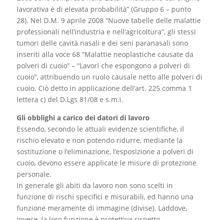
lavorativa è di elevata probabilità” (Gruppo 6 – punto
28). Nel D.M. 9 aprile 2008 “Nuove tabelle delle malattie
professionali nell’industria e nell’agricoltura”, gli stessi
tumori delle cavità nasali e dei seni paranasali sono
inseriti alla voce 68 “Malattie neoplastiche causate da
polveri di cuoio” – “Lavori che espongono a polveri di
cuoio”, attribuendo un ruolo causale netto alle polveri di
cuoio. Ciò detto in applicazione dell’art. 225 comma 1
lettera c) del D.Lgs 81/08 e s.m.i.
Gli obblighi a carico dei datori di lavoro
Essendo, secondo le attuali evidenze scientifiche, il
rischio elevato e non potendo ridurre, mediante la
sostituzione o l’eliminazione, l’esposizione a polveri di
cuoio, devono essere applicate le misure di protezione
personale.
In generale gli abiti da lavoro non sono scelti in
funzione di rischi specifici e misurabili, ed hanno una
funzione meramente di immagine (divise). Laddove,
invece, la loro funzione è protettiva rispetto