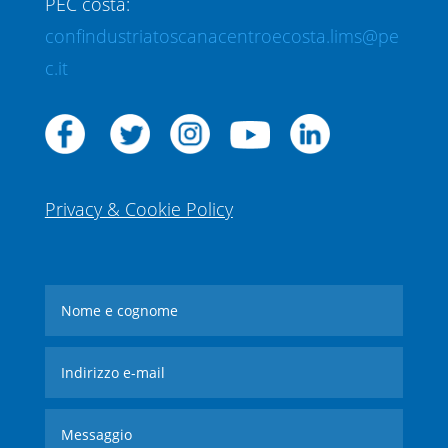
PEC costa:
confindustriatoscanacentroecosta.lims@pe
c.it
Privacy & Cookie Policy