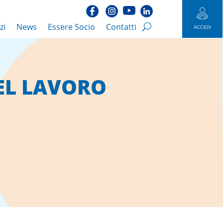
zi
News
Essere Socio
Contatti
EL LAVORO