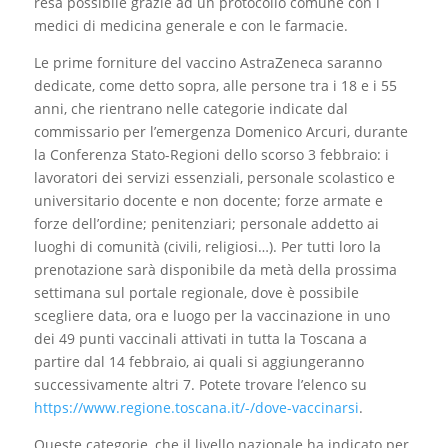
resa possibile grazie ad un protocollo comune con i
medici di medicina generale e con le farmacie.
Le prime forniture del vaccino AstraZeneca saranno
dedicate, come detto sopra, alle persone tra i 18 e i 55
anni, che rientrano nelle categorie indicate dal
commissario per l’emergenza Domenico Arcuri, durante
la Conferenza Stato-Regioni dello scorso 3 febbraio: i
lavoratori dei servizi essenziali, personale scolastico e
universitario docente e non docente; forze armate e
forze dell’ordine; penitenziari; personale addetto ai
luoghi di comunità (civili, religiosi…). Per tutti loro la
prenotazione sarà disponibile da metà della prossima
settimana sul portale regionale, dove è possibile
scegliere data, ora e luogo per la vaccinazione in uno
dei 49 punti vaccinali attivati in tutta la Toscana a
partire dal 14 febbraio, ai quali si aggiungeranno
successivamente altri 7. Potete trovare l’elenco su
https://www.regione.toscana.it/-/dove-vaccinarsi
.
Queste categorie, che il livello nazionale ha indicato per