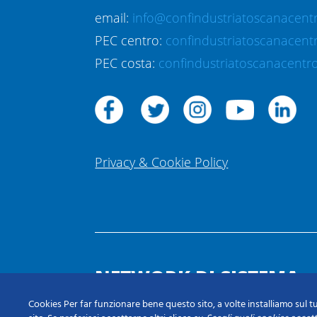
email:
info@confindustriatoscanacentr
PEC centro:
confindustriatoscanacent
PEC costa:
confindustriatoscanacentro
Privacy & Cookie Policy
NETWORK DI SISTEMA
Cookies Per far funzionare bene questo sito, a volte installiamo sul tu