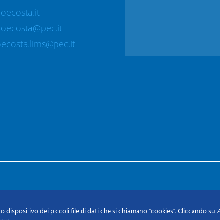
oecosta.it
roecosta@pec.it
ecosta.lims@pec.it
o dispositivo dei piccoli file di dati che si chiamano "cookies". Cliccando su
A