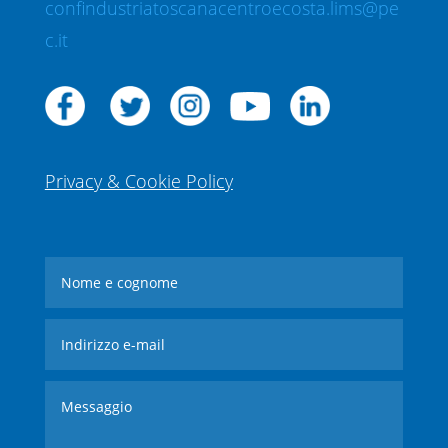
confindustriatoscanacentroecosta.lims@pe
c.it
Privacy & Cookie Policy