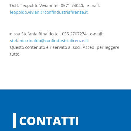
Dott. Leopoldo Viviani tel. 0571 74040; e-mail:
leopoldo.viviani@confindustriafirenze.it
d.ssa Stefania Rinaldo tel. 055 2707274; e-mail:
stefania.rinaldo@confindustriafirenze.it
Questo contenuto è riservato ai soci. Accedi per leggere
tutto.
CONTATTI