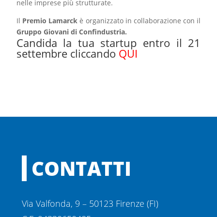
nelle imprese più strutturate.
Il
Premio Lamarck
è organizzato in collaborazione con il
Gruppo Giovani di Confindustria.
Candida la tua startup entro il 21
settembre cliccando
QUI
CONTATTI
Via Valfonda, 9 – 50123 Firenze (FI)