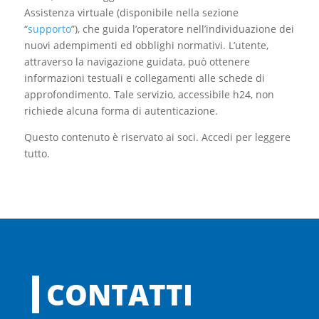
Assistenza virtuale (disponibile nella sezione
“
supporto
”), che guida l’operatore nell’individuazione dei
nuovi adempimenti ed obblighi normativi. L’utente,
attraverso la navigazione guidata, può ottenere
informazioni testuali e collegamenti alle schede di
approfondimento. Tale servizio, accessibile h24, non
richiede alcuna forma di autenticazione.
Questo contenuto è riservato ai soci. Accedi per leggere
tutto.
CONTATTI