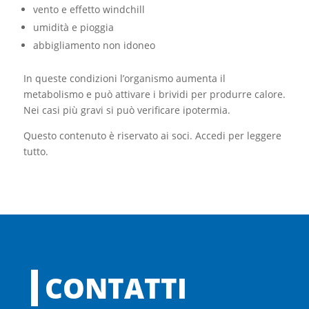
vento e effetto windchill
umidità e pioggia
abbigliamento non idoneo
In queste condizioni l’organismo aumenta il
metabolismo e può attivare i brividi per produrre calore.
Nei casi più gravi si può verificare ipotermia.
Questo contenuto è riservato ai soci. Accedi per leggere
tutto.
CONTATTI