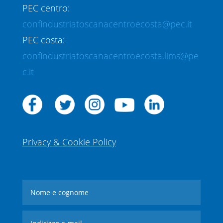
PEC centro:
confindustriatoscanacentroecosta@pec.it
PEC costa:
confindustriatoscanacentroecosta.lims@pe
c.it
Privacy & Cookie Policy