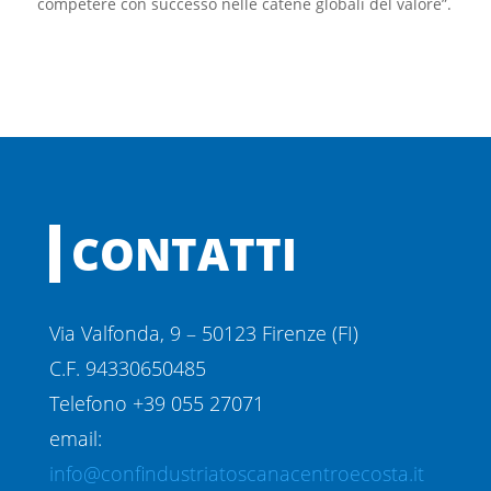
competere con successo nelle catene globali del valore”.
CONTATTI
Via Valfonda, 9 – 50123 Firenze (FI)
C.F. 94330650485
Telefono +39 055 27071
email:
info@confindustriatoscanacentroecosta.it