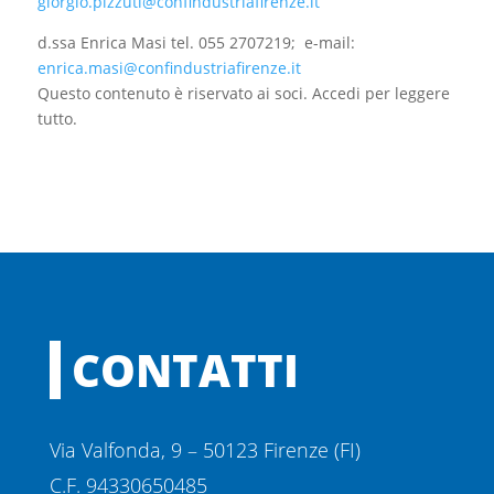
giorgio.pizzuti@confindustriafirenze.it
d.ssa Enrica Masi tel. 055 2707219; e-mail:
enrica.masi@confindustriafirenze.it
Questo contenuto è riservato ai soci. Accedi per leggere
tutto.
CONTATTI
Via Valfonda, 9 – 50123 Firenze (FI)
C.F. 94330650485