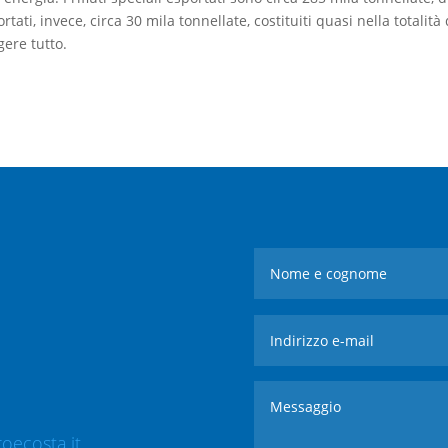
ortati, invece, circa 30 mila tonnellate, costituiti quasi nella totalità 
gere tutto.
oecosta.it