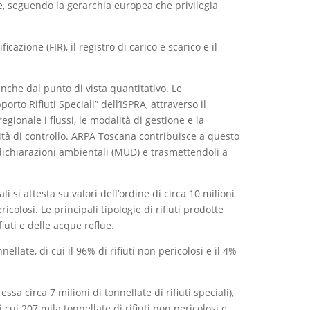
ione, seguendo la gerarchia europea che privilegia
cazione (FIR), il registro di carico e scarico e il
nche dal punto di vista quantitativo. Le
to Rifiuti Speciali” dell’ISPRA, attraverso il
gionale i flussi, le modalità di gestione e la
vità di controllo. ARPA Toscana contribuisce a questo
e dichiarazioni ambientali (MUD) e trasmettendoli a
ali si attesta su valori dell’ordine di circa 10 milioni
ricolosi. Le principali tipologie di rifiuti prodotte
iuti e delle acque reflue.
ellate, di cui il 96% di rifiuti non pericolosi e il 4%
ssa circa 7 milioni di tonnellate di rifiuti speciali),
i cui 207 mila tonnellate di rifiuti non pericolosi e