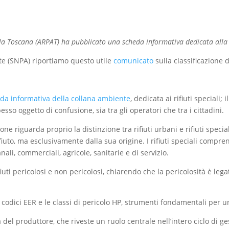
a Toscana (ARPAT) ha pubblicato una scheda informativa dedicata alla cla
te (SNPA) riportiamo questo utile
comunicato
sulla classificazione de
da informativa della collana ambiente
, dedicata ai rifiuti special
o oggetto di confusione, sia tra gli operatori che tra i cittadini.
ione riguarda proprio la distinzione tra rifiuti urbani e rifiuti spec
fiuto, ma esclusivamente dalla sua origine. I rifiuti speciali compren
anali, commerciali, agricole, sanitarie e di servizio.
uti pericolosi e non pericolosi, chiarendo che la pericolosità è lega
i i codici EER e le classi di pericolo HP, strumenti fondamentali per u
del produttore, che riveste un ruolo centrale nell’intero ciclo di ges