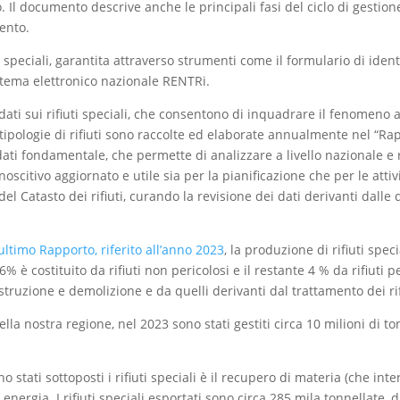
iuto. Il documento descrive anche le principali fasi del ciclo di gest
mento.
 speciali, garantita attraverso strumenti come il formulario di identifi
stema elettronico nazionale RENTRi.
dati sui rifiuti speciali, che consentono di inquadrare il fenomeno a
pologie di rifiuti sono raccolte ed elaborate annualmente nel “Rappor
dati fondamentale, che permette di analizzare a livello nazionale e re
oscitivo aggiornato e utile sia per la pianificazione che per le atti
el Catasto dei rifiuti, curando la revisione dei dati derivanti dall
ultimo Rapporto, riferito all’anno 2023
, la produzione di rifiuti speci
% è costituito da rifiuti non pericolosi e il restante 4 % da rifiuti pe
struzione e demolizione e da quelli derivanti dal trattamento dei rif
lla nostra regione, nel 2023 sono stati gestiti circa 10 milioni di tonn
stati sottoposti i rifiuti speciali è il recupero di materia (che intere
 energia. I rifiuti speciali esportati sono circa 285 mila tonnellate, d