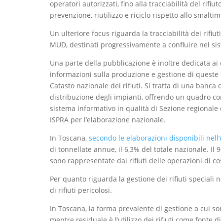
operatori autorizzati, fino alla tracciabilità del rif
prevenzione, riutilizzo e riciclo rispetto allo smalti
Un ulteriore focus riguarda la tracciabilità dei rifiuti
MUD, destinati progressivamente a confluire nel si
Una parte della pubblicazione è inoltre dedicata ai 
informazioni sulla produzione e gestione di queste ti
Catasto nazionale dei rifiuti. Si tratta di una banca 
distribuzione degli impianti, offrendo un quadro con
sistema informativo in qualità di Sezione regionale d
ISPRA per l’elaborazione nazionale.
In Toscana,
secondo le elaborazioni disponibili nell’
di tonnellate annue, il 6,3% del totale nazionale. Il 96
sono rappresentate dai rifiuti delle operazioni di co
Per quanto riguarda la gestione dei rifiuti speciali ne
di rifiuti pericolosi.
In Toscana, la forma prevalente di gestione a cui sono 
mentre residuale è l’utilizzo dei rifiuti come fonte di