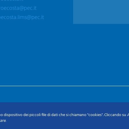
roecosta@pec.it
ecosta.lims@pec.it
o dispositivo dei piccoli file di dati che si chiamano "cookies". Cliccando su
A
tare
.