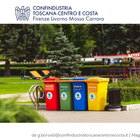
da
g.borselli@confindustriatoscanacentroecosta.it
|
Mag