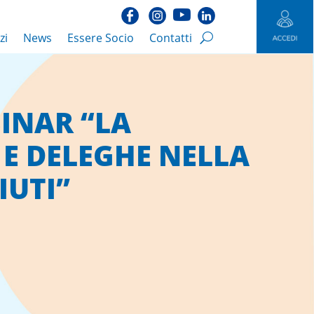
zi
News
Essere Socio
Contatti
INAR “LA
 E DELEGHE NELLA
IUTI”