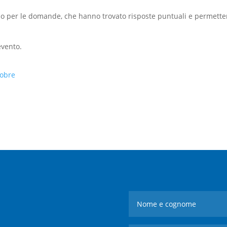
azio per le domande, che hanno trovato risposte puntuali e permet
evento.
tobre