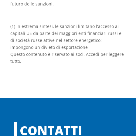
futuro delle sanzioni.
(1) In estrema sintesi, le sanzioni li
mitano l'accesso ai
capitali UE da parte dei maggiori enti finanziari russi e
di società russe attive nel settore energetico;
impongono un divieto di esportazione
Questo contenuto è riservato ai soci. Accedi per leggere
tutto.
CONTATTI