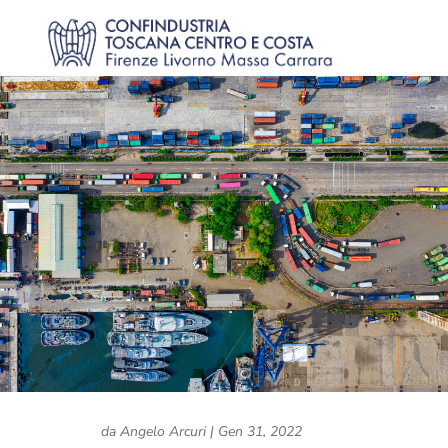
da
Angelo Arcuri
|
Gen 31, 2022