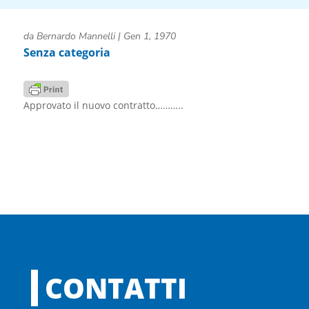
da
Bernardo Mannelli
|
Gen 1, 1970
Senza categoria
Approvato il nuovo contratto………..
CONTATTI