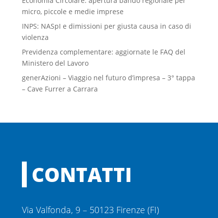
Economia Circolare: apertura bando regionale per
micro, piccole e medie imprese
INPS: NASpI e dimissioni per giusta causa in caso di
violenza
Previdenza complementare: aggiornate le FAQ del
Ministero del Lavoro
generAzioni – Viaggio nel futuro d’impresa – 3° tappa
– Cave Furrer a Carrara
CONTATTI
Via Valfonda, 9 – 50123 Firenze (FI)