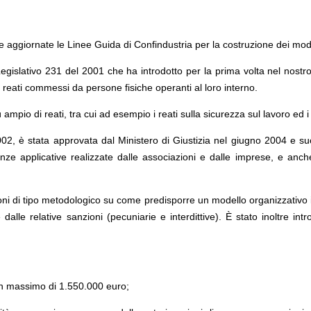
e aggiornate le Linee Guida di Confindustria per la costruzione dei mode
egislativo 231 del 2001 che ha introdotto per la prima volta nel nostr
i reati commessi da persone fisiche operanti al loro interno.
mpio di reati, tra cui ad esempio i reati sulla sicurezza sul lavoro ed i 
02, è stata approvata dal Ministero di Giustizia nel giugno 2004 e suc
e applicative realizzate dalle associazioni e dalle imprese, e anche 
oni di tipo metodologico su come predisporre un modello organizzativo 
alle relative sanzioni (pecuniarie e interdittive). È stato inoltre in
un massimo di 1.550.000 euro;