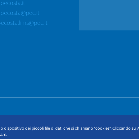
oecosta.it
roecosta@pec.it
ecosta.lims@pec.it
o dispositivo dei piccoli file di dati che si chiamano "cookies". Cliccando su
A
tare
.