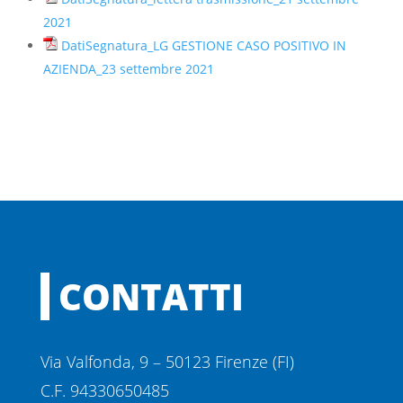
2021
DatiSegnatura_LG GESTIONE CASO POSITIVO IN
AZIENDA_23 settembre 2021
CONTATTI
Via Valfonda, 9 – 50123 Firenze (FI)
C.F. 94330650485