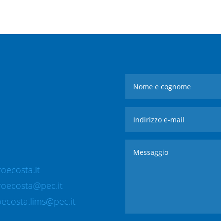
oecosta.it
roecosta@pec.it
ecosta.lims@pec.it