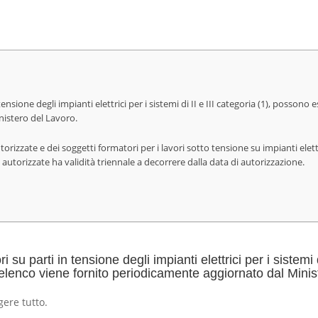
 tensione degli impianti elettrici per i sistemi di II e III categoria (1), possono
nistero del Lavoro.
torizzate e dei soggetti formatori per i lavori sotto tensione su impianti elet
e autorizzate ha validità triennale a decorrere dalla data di autorizzazione.
i su parti in tensione degli impianti elettrici per i sistemi
ui elenco viene fornito periodicamente aggiornato dal Mini
gere tutto.