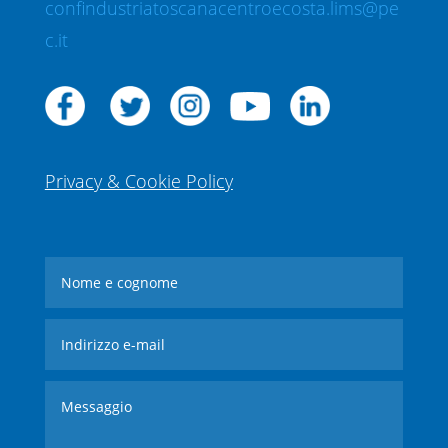
confindustriatoscanacentroecosta.lims@pe
c.it
Privacy & Cookie Policy