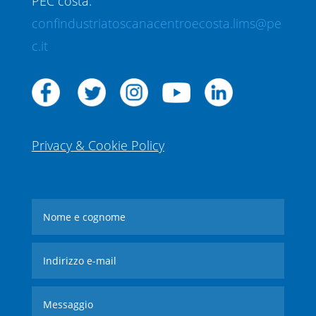
PEC costa:
confindustriatoscanacentroecosta.lims@pe
c.it
Privacy & Cookie Policy