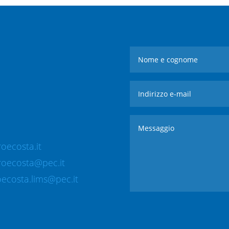
oecosta.it
roecosta@pec.it
ecosta.lims@pec.it