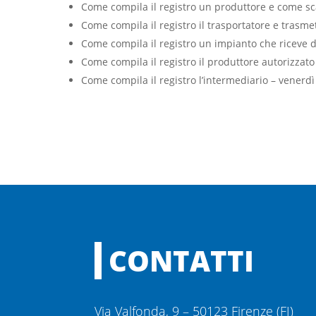
Come compila il registro un produttore e come sca
Come compila il registro il trasportatore e trasme
Come compila il registro un impianto che riceve d
Come compila il registro il produttore autorizzat
Come compila il registro l’intermediario – venerd
CONTATTI
Via Valfonda, 9 – 50123 Firenze (FI)