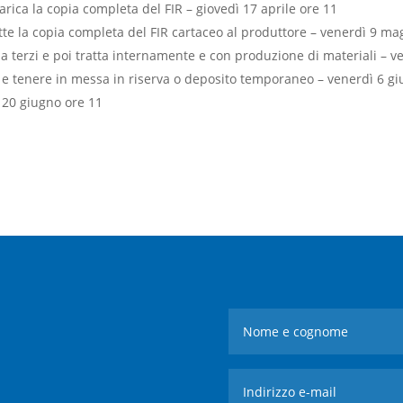
rica la copia completa del FIR – giovedì 17 aprile ore 11
tte la copia completa del FIR cartaceo al produttore – venerdì 9 ma
a terzi e poi tratta internamente e con produzione di materiali – 
o e tenere in messa in riserva o deposito temporaneo – venerdì 6 g
ì 20 giugno ore 11