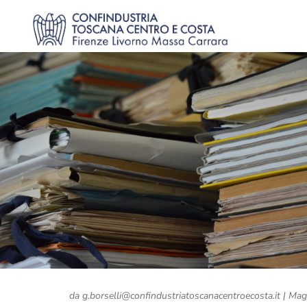
da
g.borselli@confindustriatoscanacentroecosta.it
|
Mag