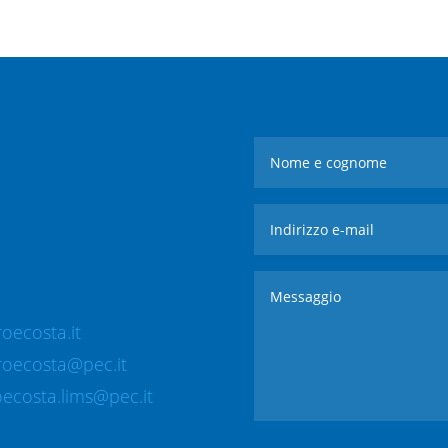
oecosta.it
roecosta@pec.it
ecosta.lims@pec.it