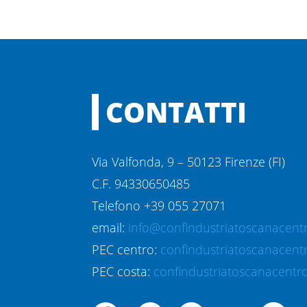
CONTATTI
Via Valfonda, 9 – 50123 Firenze (FI)
C.F. 94330650485
Telefono +39 055 27071
email:
info@confindustriatoscanacentr
PEC centro:
confindustriatoscanacent
PEC costa:
confindustriatoscanacentro