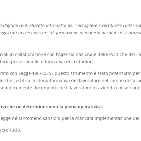
a digitale centralizzato introdotto per raccogliere e certificare l’intera 
gistrati anche i percorsi di formazione in materia di salute e sicurezza
ociali in collaborazione con l’Agenzia nazionale delle Politiche del La
storia professionale e formativa del cittadino.
rtito con Legge 198/2025), questo strumento è stato potenziato per i
ale che certifica la storia formativa del lavoratore nel campo della si
iù semplicemente documenti che il lavoratore o l’azienda conservan
tivi che ne determineranno la piena operatività.
legge né tantomeno sanzioni per la mancata implementazione dei 
gere tutto.