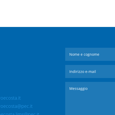
oecosta.it
roecosta@pec.it
ecosta.lims@pec.it