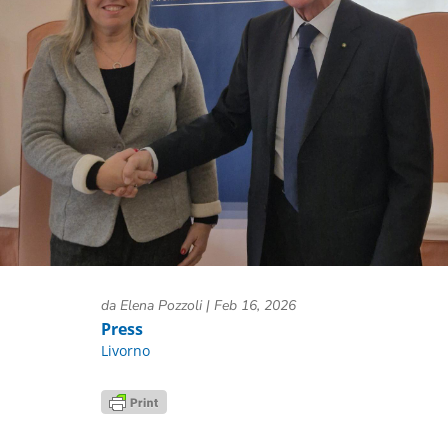
da
Elena Pozzoli
|
Feb 16, 2026
Press
Livorno