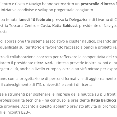
Centro e Costa e Navigo hanno sottoscritto un
protocollo d’intesa
f
iniziative condivise e sviluppo progettuale congiunto.
ampa tenuta
lunedì 16 febbraio
presso la Delegazione di Livorno di 
stria Toscana Centro e Costa;
Katia Balducci
, presidente di Navigo
osta.
 collaborazione tra sistema associativo e cluster nautico, creando s
ificata sul territorio e favorendo l’accesso a bandi e progetti reg
ro di collaborazione concreto per rafforzare la competitività del 
hiarato il presidente
Piero
Neri
-. L’intesa prevede inoltre azioni di
ettualità, anche a livello europeo, oltre a attività mirate per expor
mane, con la progettazione di percorsi formativi e di aggiornamento p
l coinvolgimento di ITS, università e centri di ricerca.
ze e strumenti per sostenere le imprese della nautica su più fronti:
 professionalità tecniche – ha concluso la presidente
Katia Balducci
nte proviene. Accanto a questo, abbiamo previsto attività di promoz
ni e incontri B2B».