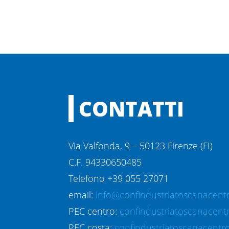
CONTATTI
Via Valfonda, 9 – 50123 Firenze (FI)
C.F. 94330650485
Telefono +39 055 27071
email:
info@confindustriatoscanacentr
PEC centro:
confindustriatoscanacent
PEC costa:
confindustriatoscanacentro