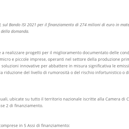
AIL sul Bando ISI 2021 per il finanziamento di 274 milioni di euro in mate
ne della domanda.
se a realizzare progetti per il miglioramento documentato delle condi
micro e piccole imprese, operanti nel settore della produzione prima
 soluzioni innovative per abbattere in misura significativa le emiss
la riduzione del livello di rumorosità o del rischio infortunistico o
iduali, ubicate su tutto il territorio nazionale iscritte alla Camera 
sse 2 di finanziamento.
ricomprese in 5 Assi di finanziamento: