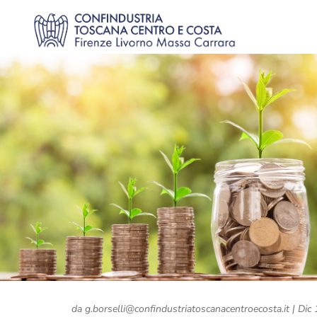
da
g.borselli@confindustriatoscanacentroecosta.it
|
Dic 