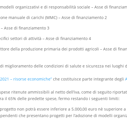
 modelli organizzativi e di responsabilità sociale – Asse di finanziam
zione manuale di carichi (MMC) – Asse di finanziamento 2
o – Asse di finanziamento 3
fici settori di attività – Asse di finanziamento 4
ttore della produzione primaria dei prodotti agricoli – Asse di fin
ti di miglioramento delle condizioni di salute e sicurezza nei luoghi 
i 2021 – risorse economiche”
che costituisce parte integrante degli
A
 spese ritenute ammissibili al netto dell’iva, come di seguito riportat
ra il 65% delle predette spese, fermo restando i seguenti limiti:
n progetto non potrà essere inferiore a 5.000,00 euro nè superiore a
endenti che presentano progetti per l’adozione di modelli organizzat