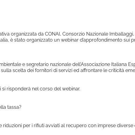
le Calendar
iCalendar
ativa organizzata da CONAI, Consorzio Nazionale Imballaggi, 
 Italia, è stato organizzato un webinar d’approfondimento sui p
mbientale e segretario nazionale dell’Associazione Italiana Esper
ulla scelta dei fornitori di servizi ed affrontare le criticità em
 si risponderà nel corso del webinar.
lla tassa?
 riduzioni per i rifiuti avviati al recupero con imprese diverse