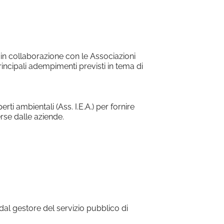
Office 365
Outlook Live
in collaborazione con le Associazioni
rincipali adempimenti previsti in tema di
ti ambientali (Ass. I.E.A.) per fornire
erse dalle aziende.
 dal gestore del servizio pubblico di