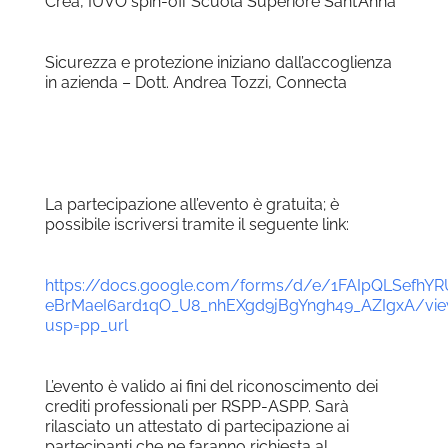
Crea, IUVO spin-off Scuola Superiore Sant’Anna
Sicurezza e protezione iniziano dall’accoglienza
in azienda – Dott. Andrea Tozzi, Connecta
La partecipazione all’evento è gratuita; è
possibile iscriversi tramite il seguente link:
https://docs.google.com/forms/d/e/1FAIpQLSefhYR
eBrMaeI6ard1qO_U8_nhEXgd9jBgYngh49_AZIgxA/vi
usp=pp_url
L’evento è valido ai fini del riconoscimento dei
crediti professionali per RSPP-ASPP. Sarà
rilasciato un attestato di partecipazione ai
partecipanti che ne faranno richiesta al