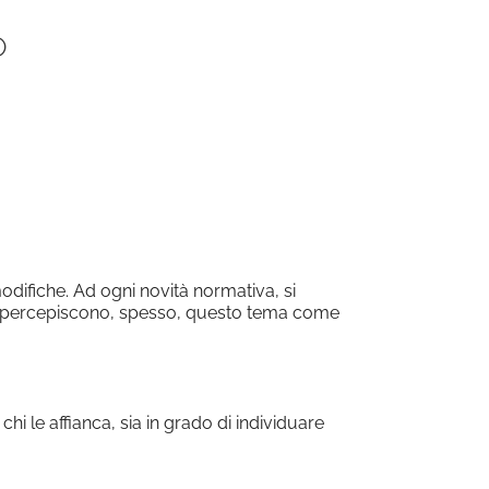
O
Office 365
Outlook Live
odifiche. Ad ogni novità normativa, si
he percepiscono, spesso, questo tema come
i le affianca, sia in grado di individuare