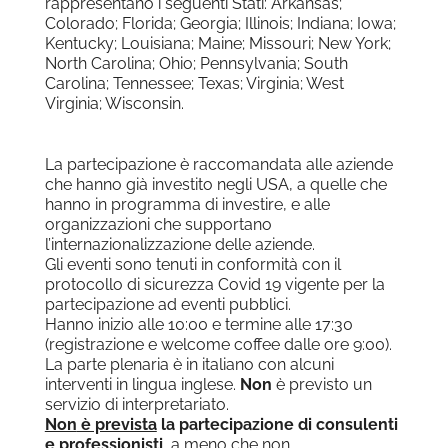
rappresentano i seguenti Stati: Arkansas;
Colorado; Florida; Georgia; Illinois; Indiana; Iowa;
Kentucky; Louisiana; Maine; Missouri; New York;
North Carolina; Ohio; Pennsylvania; South
Carolina; Tennessee; Texas; Virginia; West
Virginia; Wisconsin.
La partecipazione è raccomandata alle aziende
che hanno già investito negli USA, a quelle che
hanno in programma di investire, e alle
organizzazioni che supportano
l’internazionalizzazione delle aziende.
Gli eventi
sono tenuti in conformità con il
protocollo di sicurezza Covid 19 vigente per la
partecipazione ad eventi pubblici.
Hanno inizio alle 10:00 e termine alle 17:30
(registrazione e welcome coffee dalle ore 9:00).
La parte plenaria è in italiano con alcuni
interventi in lingua inglese.
Non
è previsto un
servizio di interpretariato.
Non
è prevista
la partecipazione di consulenti
e professionisti
, a meno che non