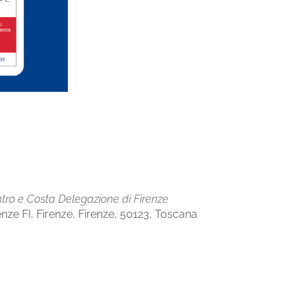
tro e Costa Delegazione di Firenze
enze FI, Firenze, Firenze, 50123, Toscana
Office 365
Outlook Live