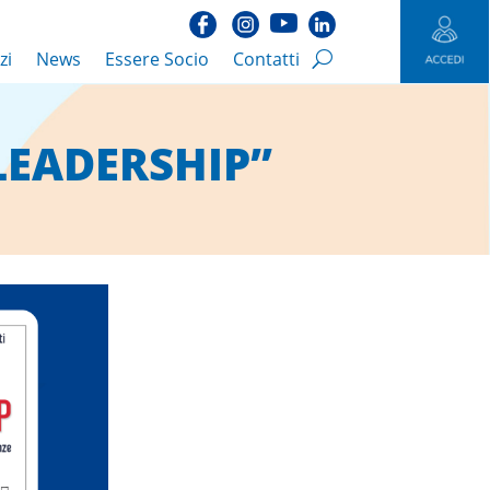
zi
News
Essere Socio
Contatti
LEADERSHIP”