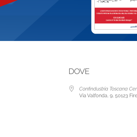
DOVE
Confindustria Toscana Cen
Via Valfonda, 9, 50123 Fir
le Calendar
iCalendar