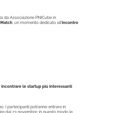
Office 365
Outlook Live
zata da Associazione PNICube in
 Match
, un momento dedicato all’
incontro
 incontrare le startup più interessanti
po. I partecipanti potranno entrare in
tire dal 23 novembre: in questo modo le