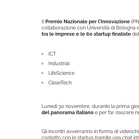
Download ICS
Goog
Il
Premio Nazionale per l’Innovazione
(PN
collaborazione con Università di Bologna e
tra le imprese e le 60 startup finaliste
del
ICT
Industrial
LifeScience
CleanTech
Lunedì 30 novembre, durante la prima gior
del panorama italiano
e per far nascere n
Gli incontri avverranno in forma di videochi
contatto con le startup tramite una chat i