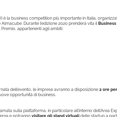
le Calendar
iCalendar
I) è la business competition più importante in Italia, organiz
 Almacube. Durante l’edizione 2020 prenderà vita il
Business
 Premio, appartenenti agli ambiti:
nata dell’evento, le imprese avranno a disposizione
2 ore per
uove opportunità di business.
amata sulla piattaforma, in particolare all’interno dell’Area Ex
nterna e potranno
visitare gli stand virtuali
delle startup a par